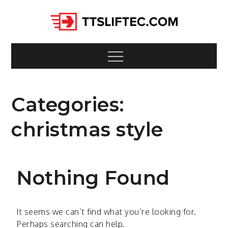
Skip
to
content
Ttsliftec.
Logistiikka eli materiaalin matka
maailmalle
Menu
Categories:
christmas style
Nothing Found
It seems we can’t find what you’re looking for.
Perhaps searching can help.