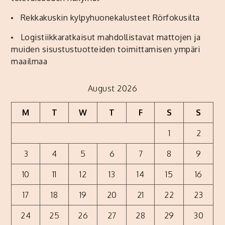
Rekkakuskin kylpyhuonekalusteet Rörfokusilta
Logistiikkaratkaisut mahdollistavat mattojen ja
muiden sisustustuotteiden toimittamisen ympäri
maailmaa
August 2026
M
T
W
T
F
S
S
1
2
3
4
5
6
7
8
9
10
11
12
13
14
15
16
17
18
19
20
21
22
23
24
25
26
27
28
29
30