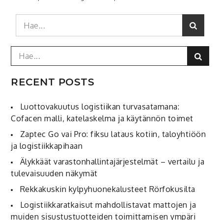
Search
Search
for:
Search
Sear
for:
RECENT POSTS
Luottovakuutus logistiikan turvasatamana:
Cofacen malli, katelaskelma ja käytännön toimet
Zaptec Go vai Pro: fiksu lataus kotiin, taloyhtiöön
ja logistiikkapihaan
Älykkäät varastonhallintajärjestelmät – vertailu ja
tulevaisuuden näkymät
Rekkakuskin kylpyhuonekalusteet Rörfokusilta
Logistiikkaratkaisut mahdollistavat mattojen ja
muiden sisustustuotteiden toimittamisen ympäri