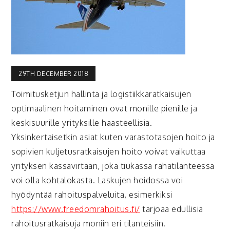
29TH DECEMBER 2018
Toimitusketjun hallinta ja logistiikkaratkaisujen
optimaalinen hoitaminen ovat monille pienille ja
keskisuurille yrityksille haasteellisia.
Yksinkertaisetkin asiat kuten varastotasojen hoito ja
sopivien kuljetusratkaisujen hoito voivat vaikuttaa
yrityksen kassavirtaan, joka tiukassa rahatilanteessa
voi olla kohtalokasta. Laskujen hoidossa voi
hyödyntää rahoituspalveluita, esimerkiksi
https://www.freedomrahoitus.fi/
tarjoaa edullisia
rahoitusratkaisuja moniin eri tilanteisiin.