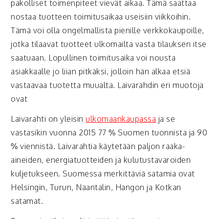
pakolliset toimenpiteet vievät aikaa. Tämä saattaa
nostaa tuotteen toimitusaikaa useisiin viikkoihin.
Tämä voi olla ongelmallista pienille verkkokaupoille,
jotka tilaavat tuotteet ulkomailta vasta tilauksen itse
saatuaan. Lopullinen toimitusaika voi nousta
asiakkaalle jo liian pitkäksi, jolloin hän alkaa etsiä
vastaavaa tuotetta muualta. Laivarahdin eri muotoja
ovat
Laivarahti on yleisin
ulkomaankaupassa
ja se
vastasikin vuonna 2015 77 % Suomen tuonnista ja 90
% viennistä. Laivarahtia käytetään paljon raaka-
aineiden, energiatuotteiden ja kulutustavaroiden
kuljetukseen. Suomessa merkittäviä satamia ovat
Helsingin, Turun, Naantalin, Hangon ja Kotkan
satamat.