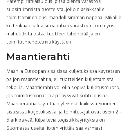
Parempi ratkaisu olisi pitää pientä varastoa
suosituimmista tuotteista, jolloin asiakkaalle
toimittaminen olisi mahdollisimman nopeaa. Mikäli ei
kuitenkaan halua sitoa rahaa varastoon, on myös
mahdollista ostaa tuotteet lähempää ja eri
toimitusmenetelmiä käyttäen.
Maantierahti
Maan ja Euroopan sisäisissä kuljetuksissa käytetään
paljon maantierahtia, eli tuotteiden kuljettamista
rekoilla. Maantierahti voi olla sopiva kuljetusmuoto,
jos toimitushinnat ja ajat pysyvät kohtuullisina.
Maantierahtia käytetään yleisesti kaikissa Suomen
sisäisissä kuljetuksissa, ja toimitusajat ovat usein 2 –
5 arkipäivää. Kilpailevia logistiikkayrityksiä on
Suomessa useita, joten yrittäjä saa varmasti