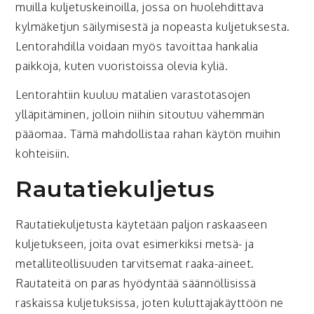
muilla kuljetuskeinoilla, jossa on huolehdittava
kylmäketjun säilymisestä ja nopeasta kuljetuksesta.
Lentorahdilla voidaan myös tavoittaa hankalia
paikkoja, kuten vuoristoissa olevia kyliä.
Lentorahtiin kuuluu matalien varastotasojen
ylläpitäminen, jolloin niihin sitoutuu vähemmän
pääomaa. Tämä mahdollistaa rahan käytön muihin
kohteisiin.
Rautatiekuljetus
Rautatiekuljetusta käytetään paljon raskaaseen
kuljetukseen, joita ovat esimerkiksi metsä- ja
metalliteollisuuden tarvitsemat raaka-aineet.
Rautateitä on paras hyödyntää säännöllisissä
raskaissa kuljetuksissa, joten kuluttajakäyttöön ne