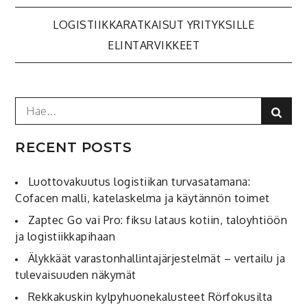
Post
LOGISTIIKKARATKAISUT YRITYKSILLE
ELINTARVIKKEET
navigation
Search
Sear
for:
RECENT POSTS
Luottovakuutus logistiikan turvasatamana:
Cofacen malli, katelaskelma ja käytännön toimet
Zaptec Go vai Pro: fiksu lataus kotiin, taloyhtiöön
ja logistiikkapihaan
Älykkäät varastonhallintajärjestelmät – vertailu ja
tulevaisuuden näkymät
Rekkakuskin kylpyhuonekalusteet Rörfokusilta