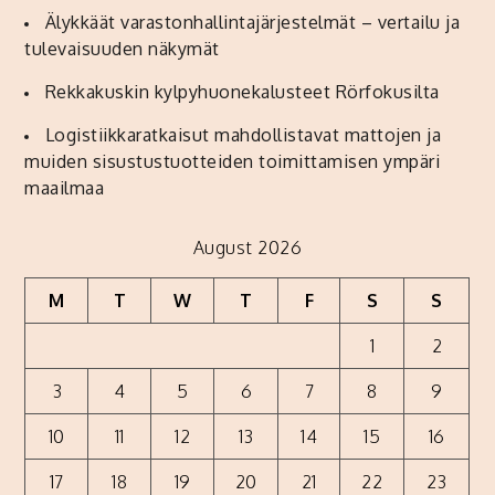
Älykkäät varastonhallintajärjestelmät – vertailu ja
tulevaisuuden näkymät
Rekkakuskin kylpyhuonekalusteet Rörfokusilta
Logistiikkaratkaisut mahdollistavat mattojen ja
muiden sisustustuotteiden toimittamisen ympäri
maailmaa
August 2026
M
T
W
T
F
S
S
1
2
3
4
5
6
7
8
9
10
11
12
13
14
15
16
17
18
19
20
21
22
23