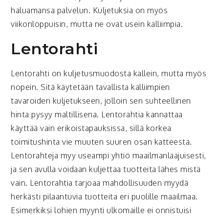
haluamansa palvelun. Kuljetuksia on myös
viikonloppuisin, mutta ne ovat usein kalliimpia.
Lentorahti
Lentorahti on kuljetusmuodosta kallein, mutta myös
nopein. Sitä käytetään tavallista kalliimpien
tavaroiden kuljetukseen, jolloin sen suhteellinen
hinta pysyy maltillisena. Lentorahtia kannattaa
käyttää vain erikoistapauksissa, sillä korkea
toimitushinta vie muuten suuren osan katteesta.
Lentorahteja myy useampi yhtiö maailmanlaajuisesti,
ja sen avulla voidaan kuljettaa tuotteita lähes mistä
vain. Lentorahtia tarjoaa mahdollisuuden myydä
herkästi pilaantuvia tuotteita eri puolille maailmaa.
Esimerkiksi lohien myynti ulkomaille ei onnistuisi