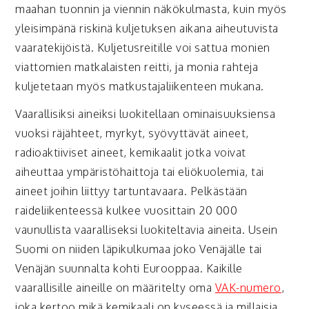
maahan tuonnin ja viennin näkökulmasta, kuin myös
yleisimpänä riskinä kuljetuksen aikana aiheutuvista
vaaratekijöistä. Kuljetusreitille voi sattua monien
viattomien matkalaisten reitti, ja monia rahteja
kuljetetaan myös matkustajaliikenteen mukana.
Vaarallisiksi aineiksi luokitellaan ominaisuuksiensa
vuoksi räjähteet, myrkyt, syövyttävät aineet,
radioaktiiviset aineet, kemikaalit jotka voivat
aiheuttaa ympäristöhaittoja tai eliökuolemia, tai
aineet joihin liittyy tartuntavaara. Pelkästään
raideliikenteessä kulkee vuosittain 20 000
vaunullista vaaralliseksi luokiteltavia aineita. Usein
Suomi on niiden läpikulkumaa joko Venäjälle tai
Venäjän suunnalta kohti Eurooppaa. Kaikille
vaarallisille aineille on määritelty oma
VAK-numero
,
joka kertoo mikä kemikaali on kyseessä ja millaisia