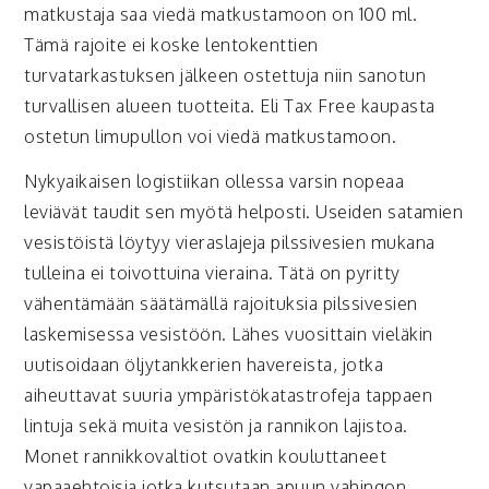
matkustaja saa viedä matkustamoon on 100 ml.
Tämä rajoite ei koske lentokenttien
turvatarkastuksen jälkeen ostettuja niin sanotun
turvallisen alueen tuotteita. Eli Tax Free kaupasta
ostetun limupullon voi viedä matkustamoon.
Nykyaikaisen logistiikan ollessa varsin nopeaa
leviävät taudit sen myötä helposti. Useiden satamien
vesistöistä löytyy vieraslajeja pilssivesien mukana
tulleina ei toivottuina vieraina. Tätä on pyritty
vähentämään säätämällä rajoituksia pilssivesien
laskemisessa vesistöön. Lähes vuosittain vieläkin
uutisoidaan öljytankkerien havereista, jotka
aiheuttavat suuria ympäristökatastrofeja tappaen
lintuja sekä muita vesistön ja rannikon lajistoa.
Monet rannikkovaltiot ovatkin kouluttaneet
vapaaehtoisia jotka kutsutaan apuun vahingon