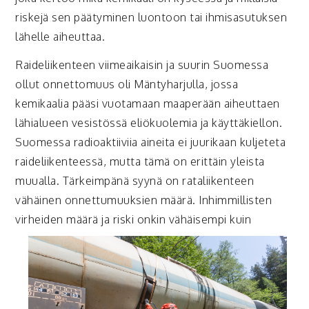
riskejä sen päätyminen luontoon tai ihmisasutuksen
lähelle aiheuttaa.
Raideliikenteen viimeaikaisin ja suurin Suomessa
ollut onnettomuus oli Mäntyharjulla, jossa
kemikaalia pääsi vuotamaan maaperään aiheuttaen
lähialueen vesistössä eliökuolemia ja käyttäkiellon.
Suomessa radioaktiiviia aineita ei juurikaan kuljeteta
raideliikenteessä, mutta tämä on erittäin yleista
muualla. Tärkeimpänä syynä on rataliikenteen
vähäinen onnettumuuksien määrä. Inhimmillisten
virheiden määrä ja riski onkin vä
häisempi kuin