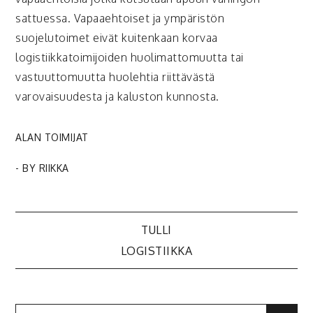
sattuessa. Vapaaehtoiset ja ympäristön
suojelutoimet eivät kuitenkaan korvaa
logistiikkatoimijoiden huolimattomuutta tai
vastuuttomuutta huolehtia riittävästä
varovaisuudesta ja kaluston kunnosta.
ALAN TOIMIJAT
- BY
RIIKKA
Post
TULLI
LOGISTIIKKA
navigation
Search