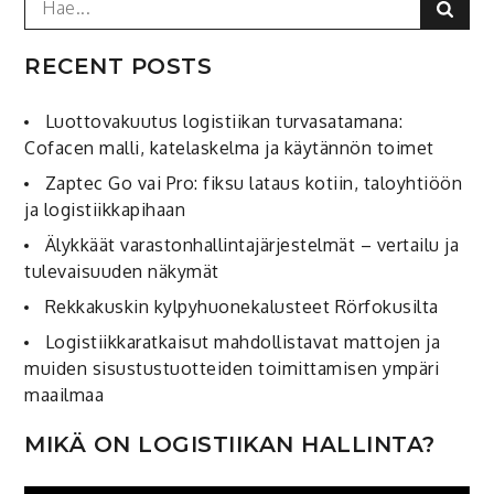
Sear
for:
RECENT POSTS
Luottovakuutus logistiikan turvasatamana:
Cofacen malli, katelaskelma ja käytännön toimet
Zaptec Go vai Pro: fiksu lataus kotiin, taloyhtiöön
ja logistiikkapihaan
Älykkäät varastonhallintajärjestelmät – vertailu ja
tulevaisuuden näkymät
Rekkakuskin kylpyhuonekalusteet Rörfokusilta
Logistiikkaratkaisut mahdollistavat mattojen ja
muiden sisustustuotteiden toimittamisen ympäri
maailmaa
MIKÄ ON LOGISTIIKAN HALLINTA?